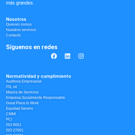
más grandes.
Nosotros
Quienes somos
Nuestros servicios
Contacto
Síguenos en redes
Normatividad y cumplimiento
Auditoria Empresarial
ITIL v4
Mejora de Servicios
Empresa Socialmente Responsable
Great Place to Work
Equidad Genero
CMMI
PCI
ISO 9001
ISO 27001