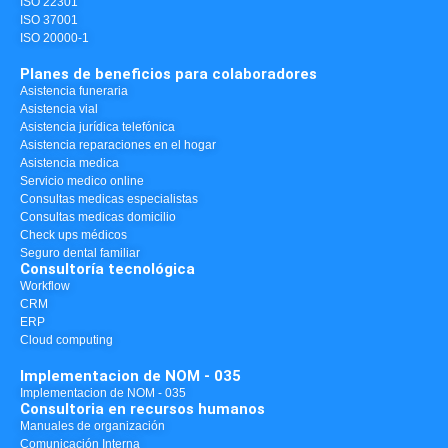
ISO 22301
ISO 37001
ISO 20000-1
Planes de beneficios para colaboradores
Asistencia funeraria
Asistencia vial
Asistencia jurídica telefónica
Asistencia reparaciones en el hogar
Asistencia medica
Servicio medico online
Consultas medicas especialistas
Consultas medicas domicilio
Check ups médicos
Seguro dental familiar
Consultoría tecnológica
Workflow
CRM
ERP
Cloud computing
Implementacion de NOM - 035
Implementacion de NOM - 035
Consultoria en recursos humanos
Manuales de organización
Comunicación Interna