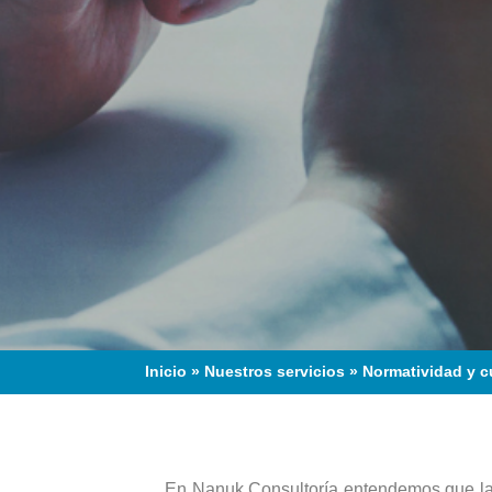
Inicio
»
Nuestros servicios
»
Normatividad y 
En Nanuk Consultoría entendemos que la 