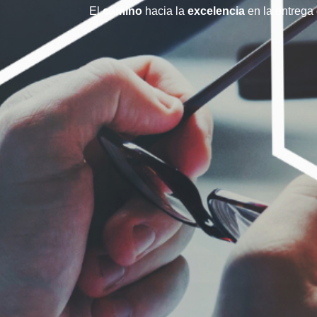
El
camino
hacia la
excelencia
en la entrega 