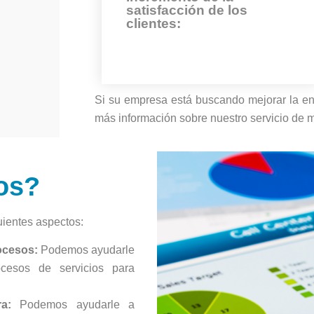
seguros y eficientes.
satisfacción de los
clientes:
Si su empresa está buscando mejorar la ent
más información sobre nuestro servicio de
Nuestros servicios ayudan a las
empresas a satisfacer las
os?
necesidades de sus usuarios.
uientes aspectos:
ocesos:
Podemos ayudarle
cesos de servicios para
a:
Podemos ayudarle a