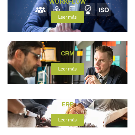
WORKFLOW
Leer más
CRM
Leer más
ERP
Leer más