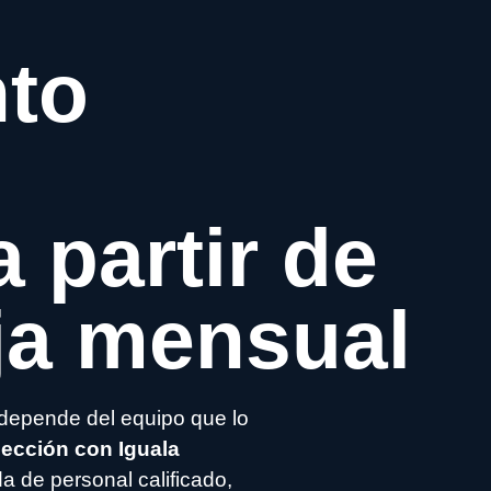
nto
 partir de
ija mensual
depende del equipo que lo
lección con Iguala
a de personal calificado,