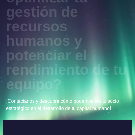
gestión de
recursos
humanos y
potenciar el
rendimiento de tu
equipo?
¡Contáctanos y descubre cómo podemos ser tu socio
estratégico en el desarrollo de tu capital humano!