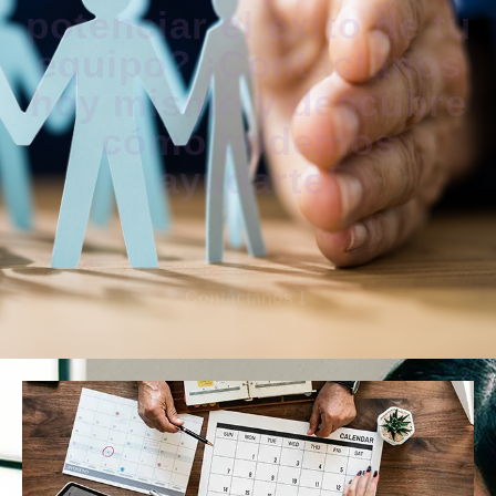
potenciar el éxito de tu
equipo? ¡Contáctanos
hoy mismo y descubre
cómo podemos
ayudarte!
Contáctanos