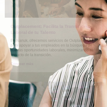
Outplacement: Facilita la Transición
Laboral de tu Talento​
En Nanuk, ofrecemos servicios de Outplacement
para apoyar a tus empleados en la búsqueda de
nuevas oportunidades laborales, minimizando el
impacto de la transición.
Conocer más