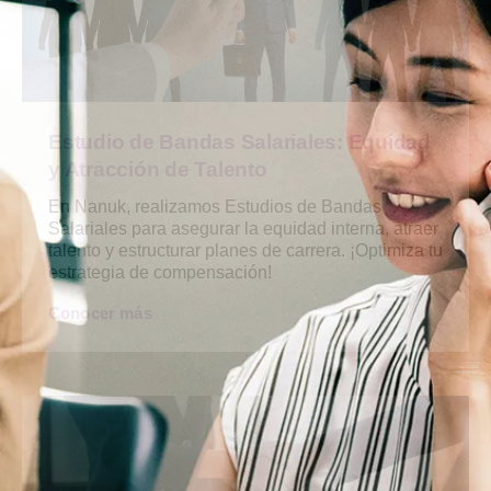
Estudio de Bandas Salariales: Equidad
y Atracción de Talento
En Nanuk, realizamos Estudios de Bandas
Salariales para asegurar la equidad interna, atraer
talento y estructurar planes de carrera. ¡Optimiza tu
estrategia de compensación!
Conocer más