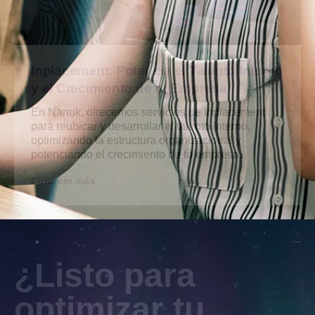
Inplacement: Potencia el Talento Interno
y el Crecimiento de tu Empresa
En Nanuk, ofrecemos servicios de Inplacement
para reubicar y desarrollar el talento interno,
optimizando la estructura organizacional y
potenciando el crecimiento de tu empresa.
Conocer más
...
¿Listo para
optimizar tu