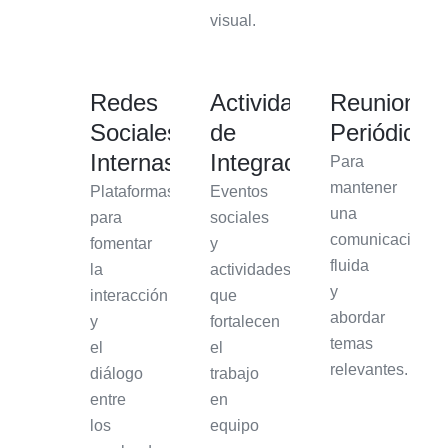
visual.
Redes
Actividades
Reuniones
Sociales
de
Periódicas
Internas
Integración
Para
mantener
Plataformas
Eventos
una
para
sociales
comunicación
fomentar
y
fluida
la
actividades
y
interacción
que
abordar
y
fortalecen
temas
el
el
relevantes.
diálogo
trabajo
entre
en
los
equipo