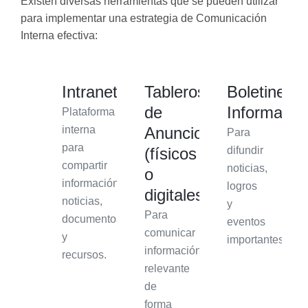
Existen diversas herramientas que se pueden utilizar
para implementar una estrategia de Comunicación
Interna efectiva:
Intranet
Tableros
Boletines
de
Informativ
Plataforma
interna
Anuncios
Para
para
(físicos
difundir
compartir
noticias,
o
información,
logros
digitales)
noticias,
y
Para
documentos
eventos
comunicar
y
importantes.
información
recursos.
relevante
de
forma