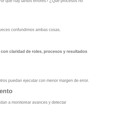
Por qué hay tantos errores? ¿Qué procesos no
s veces confundimos ambas cosas.
 con claridad de roles, procesos y resultados
otros puedan ejecutar con menor margen de error.
iento
udan a monitorear avances y detectar