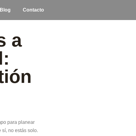
Blog
Contacto
s a
l:
tión
po para planear
sí, no estás solo.