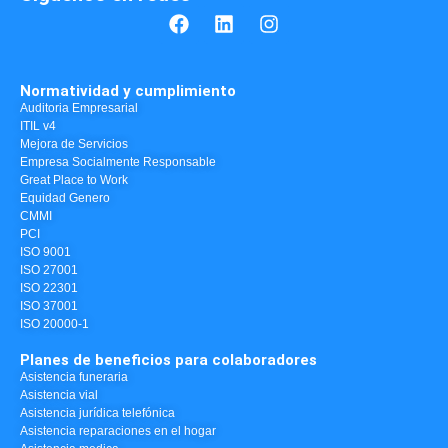
Normatividad y cumplimiento
Auditoria Empresarial
ITIL v4
Mejora de Servicios
Empresa Socialmente Responsable
Great Place to Work
Equidad Genero
CMMI
PCI
ISO 9001
ISO 27001
ISO 22301
ISO 37001
ISO 20000-1
Planes de beneficios para colaboradores
Asistencia funeraria
Asistencia vial
Asistencia jurídica telefónica
Asistencia reparaciones en el hogar