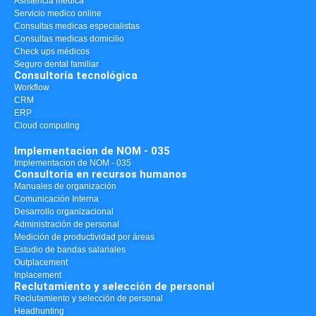
Asistencia medica
Servicio medico online
Consultas medicas especialistas
Consultas medicas domicilio
Check ups médicos
Seguro dental familiar
Consultoría tecnológica
Workflow
CRM
ERP
Cloud computing
Implementacion de NOM - 035
Implementacion de NOM - 035
Consultoria en recursos humanos
Manuales de organización
Comunicación Interna
Desarrollo organizacional
Administración de personal
Medición de productividad por áreas
Estudio de bandas salariales
Outplacement
Inplacement
Reclutamiento y selección de personal
Reclutamiento y selección de personal
Headhunting